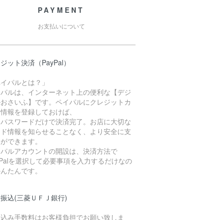
PAYMENT
お支払いについて
ジット決済（PayPal）
ペイパルとは？」
イパルは、インターネット上の便利な【デジ
ルおさいふ】です。ペイパルにクレジットカ
ド情報を登録しておけば、
Dとパスワードだけで決済完了。お店に大切な
ード情報を知らせることなく、より安全に支
いができます。
イパルアカウントの開設は、決済方法で
yPalを選択して必要事項を入力するだけなの
かんたんです。
振込(三菱ＵＦＪ銀行)
り込み手数料はお客様負担でお願い致しま