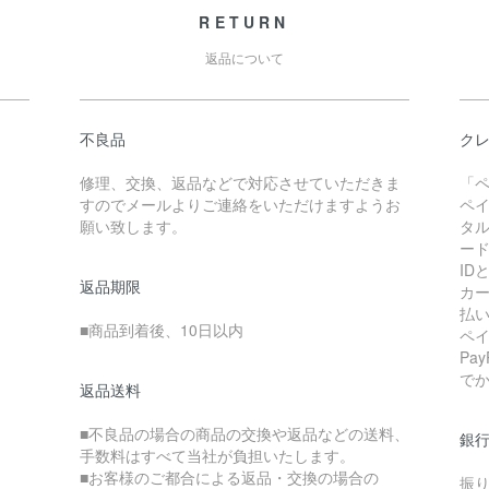
RETURN
返品について
不良品
クレ
修理、交換、返品などで対応させていただきま
「
すのでメールよりご連絡をいただけますようお
ペ
願い致します。
タ
ー
I
返品期限
カ
払
■商品到着後、10日以内
ペ
Pa
で
返品送料
■不良品の場合の商品の交換や返品などの送料、
銀行
手数料はすべて当社が負担いたします。
■お客様のご都合による返品・交換の場合の
振